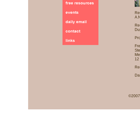
Rec
A.N
Re
Du
Pr
Fre
Ste
Med
12 
Re
Dai
©2007-