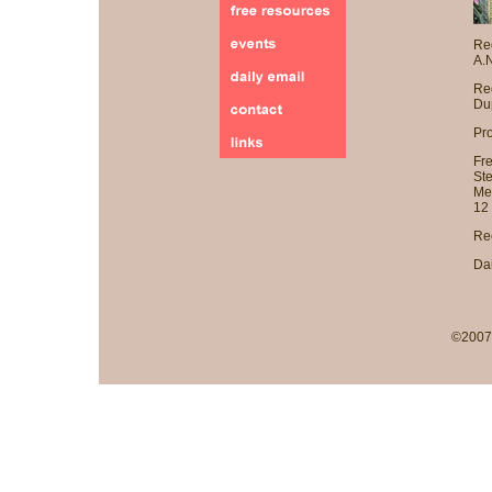
Rec
A.N
Re
Du
Pr
Fre
Ste
Med
12 
Re
Dai
©2007-